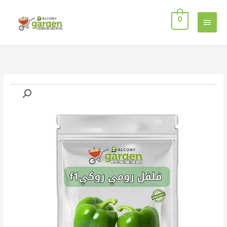
خطي
القائمة
لى
0
لمحتوى
الرئيسية
كمية
فلفل
رومي
روكي
مستورد
f1
عدد
10
بذرة