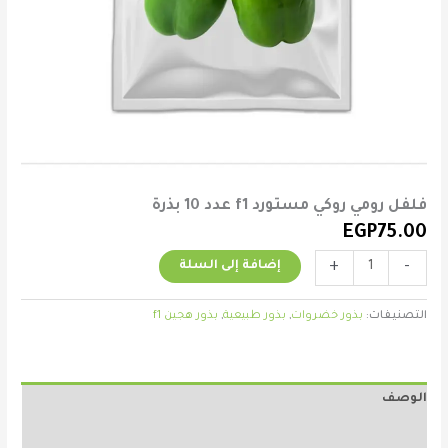
فلفل رومي روكي مستورد f1 عدد 10 بذرة
EGP
75.00
+
-
إضافة إلى السلة
التصنيفات:
بذور خضروات
,
بذور طبيعية
,
بذور هجين f1
الوصف
مراجعات (0)