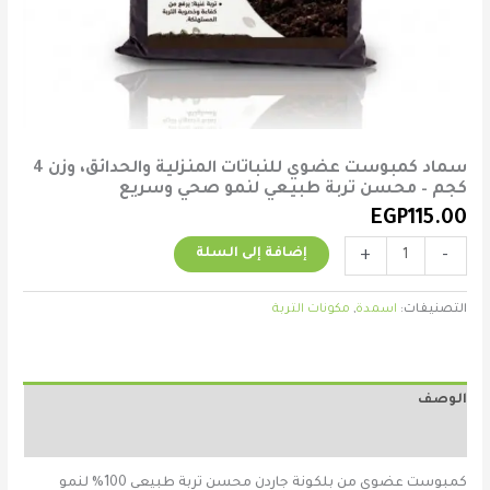
لنمو
صحي
وسريع
سماد كمبوست عضوي للنباتات المنزلية والحدائق، وزن 4
كجم – محسن تربة طبيعي لنمو صحي وسريع
EGP
115.00
+
-
إضافة إلى السلة
التصنيفات:
اسمدة
,
مكونات التربة
الوصف
مراجعات (0)
كمبوست عضوي من بلكونة جاردن محسن تربة طبيعي 100% لنمو