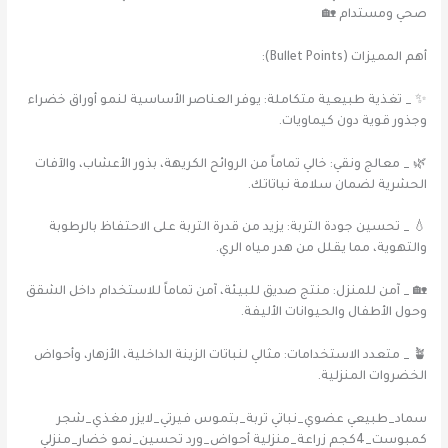
صحي ومستدام 🏡
أهم المميزات (Bullet Points):
✨ _ تغذية طبيعية متكاملة: يوفر العناصر الأساسية لنمو أوراق خضراء
وجذور قوية دون كيماويات.
🌿 _ معالج ونقي: خالي تماماً من الروائح الكريهة، بذور الأعشاب، والآفات
الحشرية لضمان سلامة نباتاتك.
💧 _ تحسين جودة التربة: يزيد من قدرة التربة على الاحتفاظ بالرطوبة
والتهوية، مما يقلل من هدر مياه الري.
🏡 _ آمن للمنزل: منتج صديق للبيئة، آمن تماماً للاستخدام داخل الشقق
وحول الأطفال والحيوانات الأليفة.
🪴 _ متعدد الاستخدامات: مثالي لنباتات الزينة الداخلية، الأزهار، وأحواض
الخضروات المنزلية.
سماد_طبيعي عضوي_نباتي تربة_بتموس فيرتي_لايزر مغذي_شجر
كمبوست_4كجم زراعة_منزلية أحواض_ورد تحسين_نمو خضار_منزلي