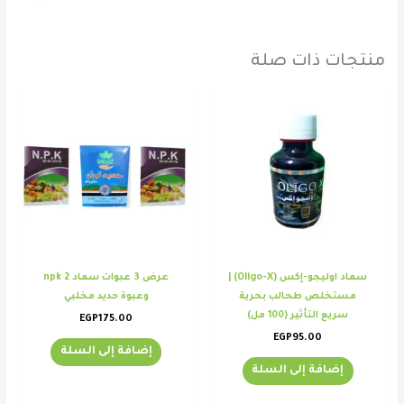
منتجات ذات صلة
سماد اوليجو-إكس (Oligo-X) |
عرض 3 عبوات سماد 2 npk
مستخلص طحالب بحرية
وعبوة حديد مخلبي
سريع التأثير (100 مل)
EGP
175.00
EGP
95.00
إضافة إلى السلة
إضافة إلى السلة