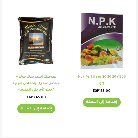
Npk Fertilizer 20 20 20 (1500
هيوميك اسيد بلاك جولد +
gr)
عناصر صغري واحماض امينية
1 كيلو (أمريكي المنشا)
EGP
155.00
EGP
245.00
إضافة إلى السلة
إضافة إلى السلة