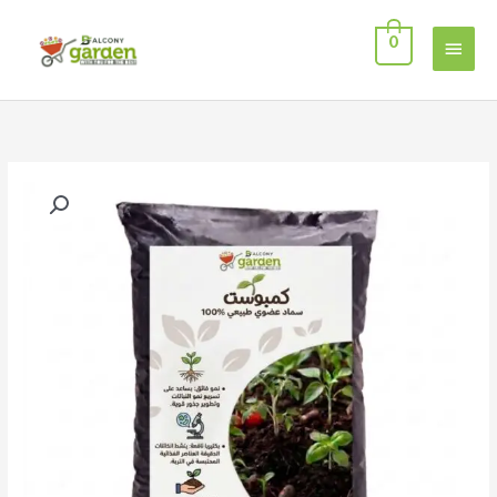
خطي
القائمة
لى
0
لمحتوى
الرئيسية
كمية
سماد
كمبوست
عضوي
للنباتات
المنزلية
والحدائق،
وزن
4
كجم
-
محسن
تربة
طبيعي