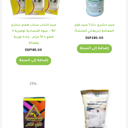
مبيد حشري دلتا 1 مبيد قوي
مبيد الذباب سناب طعم سكري
الفعالية (بريطاني المنشأ)
1% – عبوة اقتصادية توفيرية 5
قطع × 10 جرام – إبادة فورية
EGP
280.00
وفعالة
إضافة إلى السلة
EGP
185.00
إضافة إلى السلة
السعر
السعر
-29%
الأصلي
الحالي
هو:
هو:
EGP25.00.
EGP35.00.