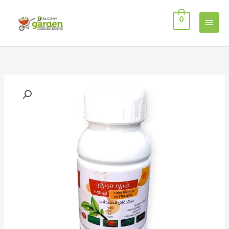
خطي
القائمة
لى
0
لمحتوى
الرئيسية
كمية
مبيد
فيبرو
ميثرين
ألترا
25%