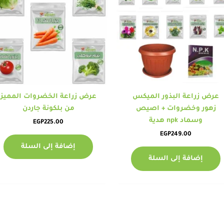
عرض زراعة البذور الميكس
عرض زراعة الخضروات المميز
زهور وخضروات + اصيص
من بلكونة جاردن
وسماد npk هدية
EGP
225.00
EGP
249.00
إضافة إلى السلة
إضافة إلى السلة