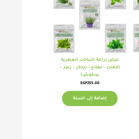
عرض زراعة النباتات العطرية
(لافندر – نعناع – ريحان – زعتر –
بردقوش)
EGP
255.00
إضافة إلى السلة