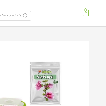
خطي
لى
Products
0
لمحتوى
search
كمية
عرض
زهور
الخريف
(بانسيه
-
ختمية
-