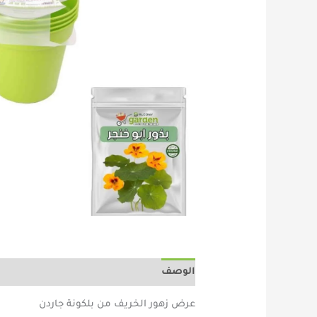
ابو
خنجر
-
ديمورفوتيكا)
+
طقم
4
اصيص
مينترا
هدية
الوصف
مراجعات (0)
عرض زهور الخريف من بلكونة جاردن