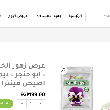
الرئيسية
جميع الاقسام
عروض اليوم
س
عرض زهور الخر
اصيص مينترا ه
EGP
199.00
+
-
إضافة