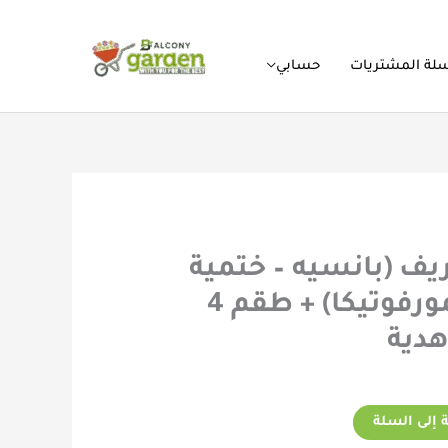
لة المشتريات
حسابي
يف (بانسيه – ختمية
– ابو خنجر – ديمورفوتيكا) + طقم 4
دية
 إلى السلة