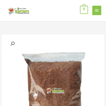
خطي
القائمة
لى
0
لمحتوى
الرئيسية
كمية
بيتموس
Favorite
ألماني
10
لتر
-
تربة
زراعية
مستوردة
جاهزة
للاستخدام
الداخلي
والخارجي.