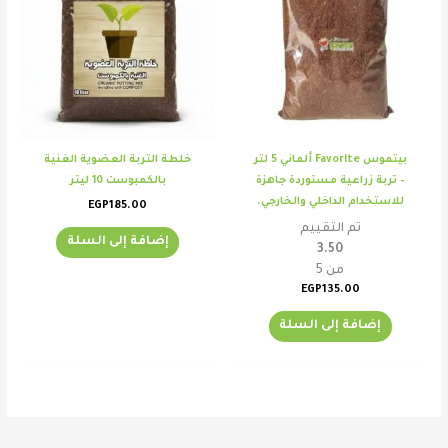
بيتموس Favorite ألماني 5 لتر
خلطة التربة العضوية الغنية
– تربة زراعية مستوردة جاهزة
بالكمبوست 10 ليتر
للاستخدام الداخلي والخارجي.
EGP
185.00
تم التقييم
إضافة إلى السلة
3.50
من 5
EGP
135.00
إضافة إلى السلة