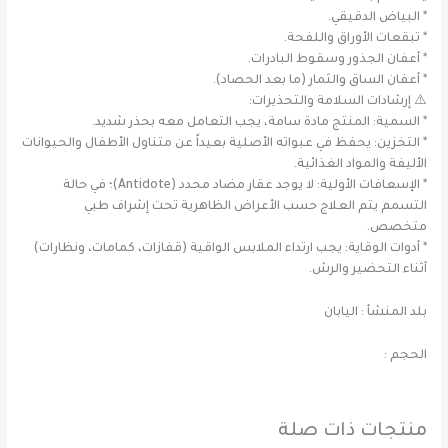
* البياض الدقيقي.
* تبقعات الأوراق واللفحة.
* أعفان الجذور وسقوط البادرات.
* أعفان الساق والثمار (ما بعد الحصاد).
⚠️ إرشادات السلامة والتحذيرات:
* السمية: المنتج مادة سامة، يجب التعامل معه بحذر شديد.
* التخزين: يحفظ في عبواته الأصلية بعيداً عن متناول الأطفال والحيوانات
الأليفة والمواد الغذائية.
* الإسعافات الأولية: لا يوجد عقار مضاد محدد (Antidote)؛ في حالة
التسمم يتم العلاج حسب الأعراض الظاهرية تحت إشراف طبي
متخصص.
* أدوات الوقاية: يجب ارتداء الملابس الواقية (قفازات، كمامات، ونظارات)
أثناء التحضير والرش.
بلد المنشأ : اليابان
الحجم :
منتجات ذات صلة