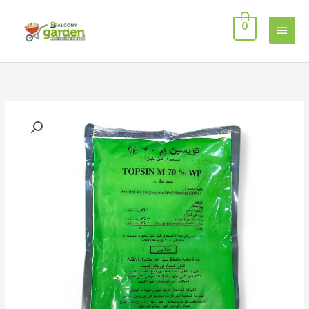
خطي
القائمة
لى
0
لمحتوى
الرئيسية