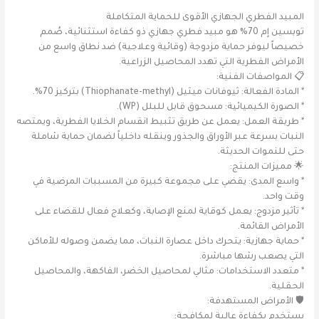
المبيد الفطري الجهازي الأقوى للحماية المتكاملة
توبسين إم 70% هو مبيد فطري جهازي ذو كفاءة استثنائية، صُمم
خصيصاً ليوفر حماية مزدوجة (وقائية وعلاجية) ضد نطاق واسع من
الأمراض الفطرية التي تهدد المحاصيل الزراعية.
📋 المواصفات الفنية:
* المادة الفعالة: ثيوفانات ميثيل (Thiophanate-methyl) بتركيز 70%.
* الصورة الكيميائية: مسحوق قابل للبلل (WP).
* طريقة العمل: يعمل عن طريق تثبيط انقسام الخلايا الفطرية، ويمتصه
النبات بسرعة عبر الأوراق والجذور وينقله داخلياً لضمان حماية شاملة
حتى للنموات الحديثة.
🌟 مميزات المنتج:
* واسع المدى: يقضي على مجموعة كبيرة من المسببات المرضية في
وقت واحد.
* تأثير مزدوج: يعمل كوقاية لمنع الإصابة، وكعلاج فعال للقضاء على
الأمراض القائمة.
* حماية جهازية: يتحرك داخل عصارة النبات، مما يضمن وصوله للأماكن
التي يصعب رشها مباشرة.
* متعدد الاستخدامات: مثالي لمحاصيل الخضر، الفاكهة، والمحاصيل
الحقلية.
🛡️ الأمراض المستهدفة:
يستخدم بكفاءة عالية لمكافحة: