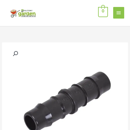
خطي
القائمة
لى
0
لمحتوى
الرئيسية
كمية
وصلة
مستقيمة
للري
16
مم-
أسود
(10قطع)
مستوردة
تركي